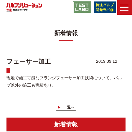
バルブソリューション
>
資料ダウンロード一覧
>
フェーサー加
工
新着情報
TVEの強み
メンテナンス・
エンジニアリング
製品
フェーサー加工
2019.09.12
メンテナンス・
改善事例
現地で施工可能なフランジフェーサー加工技術について。バル
技術情報
ブ以外の施工も実績あり。
技術動画
ライブラリ
資料ダウンロード
一覧へ
よくあるご質問
新着情報