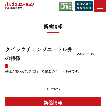
バルブソリューション
>
資料ダウンロード一覧
>
クイックチェ
ンジニードル弁の特徴
新着情報
TVEの強み
メンテナンス・
エンジニアリング
製品
クイックチェンジニードル弁
2020.02.10
メンテナンス・
改善事例
の特徴
技術情報
弁座の交換が安易に行える構造のニードル弁です。
技術動画
ライブラリ
資料ダウンロード
一覧へ
よくあるご質問
新着情報