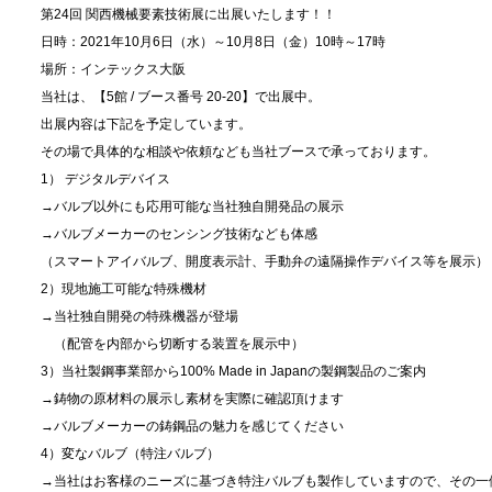
第24回 関西機械要素技術展に出展いたします！！
日時：2021年10月6日（水）～10月8日（金）10時～17時
場所：インテックス大阪
当社は、【5館 / ブース番号 20-20】で出展中。
出展内容は下記を予定しています。
その場で具体的な相談や依頼なども当社ブースで承っております。
1） デジタルデバイス
→バルブ以外にも応用可能な当社独自開発品の展示
→バルブメーカーのセンシング技術なども体感
（スマートアイバルブ、開度表示計、手動弁の遠隔操作デバイス等を展示）
2）現地施工可能な特殊機材
→当社独自開発の特殊機器が登場
（配管を内部から切断する装置を展示中）
3）当社製鋼事業部から100% Made in Japanの製鋼製品のご案内
→鋳物の原材料の展示し素材を実際に確認頂けます
→バルブメーカーの鋳鋼品の魅力を感じてください
4）変なバルブ（特注バルブ）
→当社はお客様のニーズに基づき特注バルブも製作していますので、その一