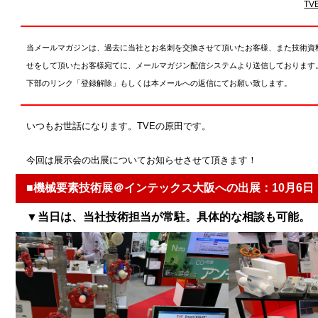
T
当メールマガジンは、過去に当社とお名刺を交換させて頂いたお客様、また技術資
せをして頂いたお客様宛てに、メールマガジン配信システムより送信しております
下部のリンク「登録解除」もしくは本メールへの返信にてお願い致します。
いつもお世話になります。TVEの原田です。
今回は展示会の出展についてお知らせさせて頂きます！
■機械要素技術展＠インテックス大阪への出展：10月6日
▼当日は、当社技術担当が常駐。具体的な相談も可能。