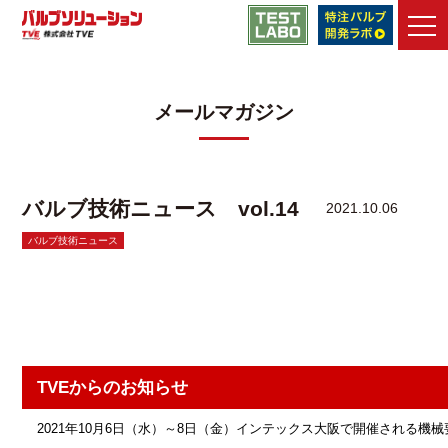
バルブソリューション
>
メールマガジン一覧
>
バルブ技術ニュ
ース vol.14
メールマガジン
TVEの強み
メンテナンス・
エンジニアリング
製品
バルブ技術ニュース vol.14
2021.10.06
メンテナンス・
改善事例
バルブ技術ニュース
技術情報
技術動画
ライブラリ
資料ダウンロード
TVEからのお知らせ
よくあるご質問
2021年10月6日（水）～8日（金）インテックス大阪で開催される機