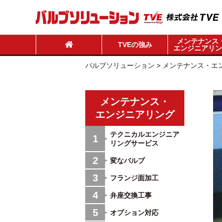
メンテナンス
TVEの強み
エンジニアリン
バルブソリューション
>
メンテナンス・エ
メンテナンス・
エンジニアリング
テクニカルエンジニア
1
リングサービス
2
変なバルブ
3
フランジ面加工
4
弁座交換工事
5
オプション対応