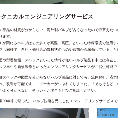
テクニカルエンジニアリングサービス
の部品の材質が分からない、海外製バルブが古くなったので取替えたい
ります。
VEが関わるバルブはその多くが高温・高圧、といった特殊環境で使用
ブも同様で、自社・他社含め異形状のものや戦前から稼働している、と
面や型番情報、スペックといった情報が無いバルブ製品も中には存在し
ルブ再生や新規製作といったエンジニアリングサービスがご提供可能で
細スペックや図面が分からないバルブ製品に対しても、流体解析、応力
作、改造が可能です。「メーカーがつぶれてしまった」「そもそもどこ
がよく分からない」そういった場合もぜひご相談ください。
業90年来で培った、バルブ技術を元にしたエンジニアリングサービス