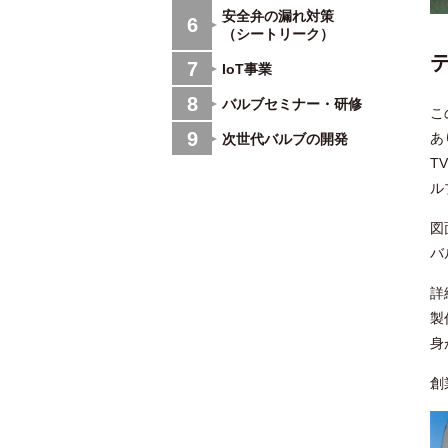
安全弁の漏れ対策
6
（シートリーク）
7
IoT事業
8
バルブセミナー・研修
こ
9
あ
次世代バルブの開発
T
ル
図
バ
詳
製
身
創