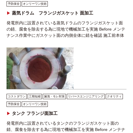
予防保全
オンリーワン技術
蒸気ドラム フランジガスケット 面加工
発電所内に設置されている蒸気ドラムのフランジガスケット面
の錆、腐食を除去する為に現地で機械加工を実施 Before メンテ
ナンス作業中にガスケット面の内側全体に錆を確認 施工前本体
PT 現場環境 施工前ふたVT 製紙会社 […]
コストダウン
工期短縮
漏洩・モレ対策
リバースエンジニアリング
クオリティ
予防保全
オンリーワン技術
タンク フランジ面加工
発電所内に設置されているタンクのフランジガスケット面の
錆、腐食を除去する為に現地で機械加工を実施 Before メンテナ