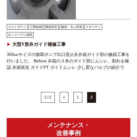
コストダウン
工期短縮
緊急対応
漏洩・モレ対策
クオリティ
オンリーワン技術
大型Y形弁ガイド補修工事
350㎜サイズの循環ポンプ出口逆止弁弁箱ガイド部の修繕工事を
行いました。 Before 弁箱の３本のガイド部にムシレ、割れを確
認 弁箱状況 ガイドPT ガイドムシレ 少し変なバルブの紹介で
す。玉形弁の一種ですが弁体は常時 […]
2 / 2
«
1
2
メンテナンス・
改善事例