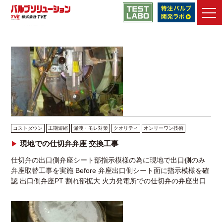
バルブソリューション
>
メンテナンス改善事例一覧
>
サービス
>
工期短縮
TVEの強み
メンテナンス・
エンジニアリング
製品
メンテナンス・
改善事例
コストダウン
工期短縮
漏洩・モレ対策
クオリティ
オンリーワン技術
技術情報
現地での仕切弁弁座 交換工事
技術動画
ライブラリ
仕切弁の出口側弁座シート部指示模様の為に現地で出口側のみ
弁座取替工事を実施 Before 弁座出口側シート面に指示模様を確
資料ダウンロード
認 出口側弁座PT 割れ部拡大 火力発電所での仕切弁の弁座出口
側にシートクラックを確認。出口側のみ […]
よくあるご質問