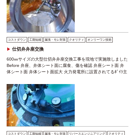
コストダウン
工期短縮
漏洩・モレ対策
クオリティ
オンリーワン技術
仕切弁弁座交換
600㎜サイズの大型仕切弁弁座交換工事を現地で実施致しました
Before 弁座、弁体シート面に腐食、傷を確認 弁座シート面 弁
体シート面 弁体シート面拡大 火力発電所に設置されてるﾎﾞｲﾗ主
蒸気塞止弁です。弁座・弁体シ […]
コストダウン
工期短縮
漏洩・モレ対策
リバースエンジニアリング
クオリティ