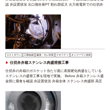
認 弁設置状況 出口側弁座PT 割れ部拡大 火力発電所での仕切弁
の弁座出口側にシートクラックを確認 […]
コストダウン
工期短縮
漏洩・モレ対策
クオリティ
オンリーワン技術
仕切弁弁箱ステンレス肉盛溶接工事
仕切弁の弁箱のガスケット当たり面に表面硬化肉盛をしている
ステンレスの盛替工事を現地で実施。 Before 弁箱ステンレス盛
金部に腐食を確認 弁設置状況 弁箱全体 ステンレス肉盛部 高圧
仕切弁ではプレッシャーシール構造とし […]