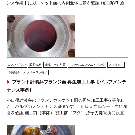
ンス作業中にガスケット面の内側全体に錆を確認 施工前VT 施
工前PT 現場環境 化学薬品工場に設置さ […]
コストダウン
工期短縮
漏洩・モレ対策
リバースエンジニアリング
クオリティ
予防保全
オンリーワン技術
プラント計装弁フランジ面 再生加工工事【バルブメンテ
ナンス事例】
小口径計装弁のフランジガスケット面の再生加工工事を実施し
た、バルブのメンテナンス事例です。 Before 弁箱シート面に腐
食を確認 施工前（本体） 施工前（フタ） 原子力発電所に設置
されている水位のレベルを計測する計装弁 […]