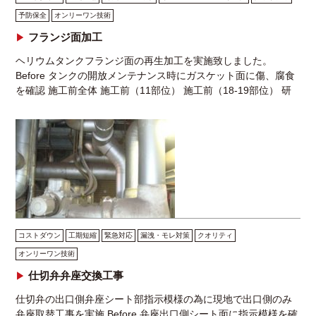
予防保全
オンリーワン技術
フランジ面加工
ヘリウムタンクフランジ面の再生加工を実施致しました。
Before タンクの開放メンテナンス時にガスケット面に傷、腐食
を確認 施工前全体 施工前（11部位） 施工前（18-19部位） 研
究施設内に設置されているヘリウムタ […]
コストダウン
工期短縮
緊急対応
漏洩・モレ対策
クオリティ
オンリーワン技術
仕切弁弁座交換工事
仕切弁の出口側弁座シート部指示模様の為に現地で出口側のみ
弁座取替工事を実施 Before 弁座出口側シート面に指示模様を確