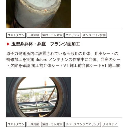
コストダウン
工期短縮
漏洩・モレ対策
クオリティ
オンリーワン技術
玉型弁弁体・弁座 フランジ面加工
原子力発電所内に設置されている玉形弁の弁体、弁座シートの
補修加工を実施 Before メンテナンス作業中に弁体、弁座のシー
ト欠陥を確認 施工前弁体シートVT 施工前弁体シートVT 施工前
弁座シートVT 原子力発電所内に設 […]
コストダウン
工期短縮
漏洩・モレ対策
リバースエンジニアリング
クオリティ